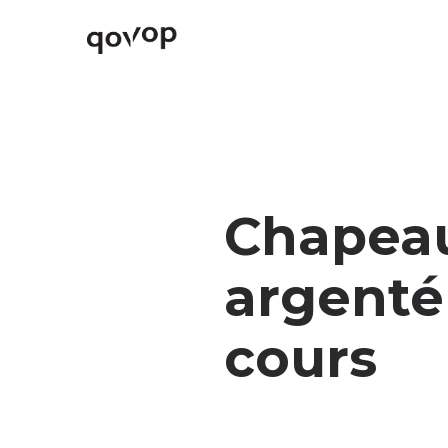
Chapea
argenté
cours