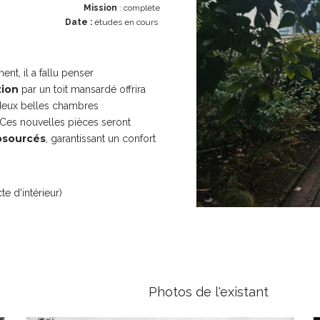
Mission
: complète
Date :
études en cours
nt, il a fallu penser
tion
par un toit mansardé offrira
 deux belles chambres
 Ces nouvelles pièces seront
osourcés
, garantissant un confort
te d'intérieur)
s de l'ex