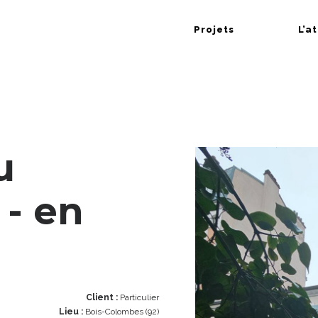
Projets
L’a
u
 - en
Client :
Particulier
Lieu :
Bois-Colombes (92)