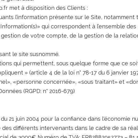
fr met à disposition des Clients :
ants l’information présente sur le Site, notamment t
nformation(s)» qui correspondent à l’ensemble des 
estion de votre compte, de la gestion de la relation 
isant le site susnommé.
tions qui permettent, sous quelque forme que ce soit,
iquent » (article 4 de la loi n° 78-17 du 6 janvier 197
l», «personne concernée», «sous traitant» et «donn
Données (RGPD: n° 2016-679)
5 du 21 juin 2004 pour la confiance dans l'économie nu
é des différents intervenants dans le cadre de sa réali
ocial de 3000€ Numéro de TVA: FR82882952773 – 81 r