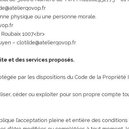
de@atelierqovop.fr
onne physique ou une personne morale.
vop.fr
0 Roubaix 1007<br>
yen – clotilde@atelierqovop.fr
site et des services proposés.
rotégée par les dispositions du Code de la Propriété
liser, céder ou exploiter pour son propre compte to
plique l’acceptation pleine et entière des conditions 
bles d’être modifiées ou complétées à tout moment, le