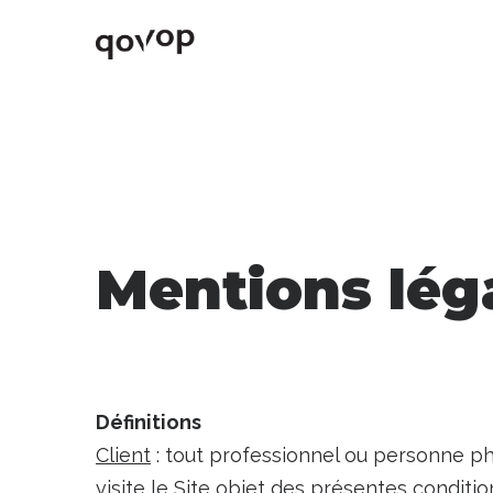
Mentions lég
Définitions
Client
: tout professionnel ou personne phy
visite le Site objet des présentes conditi