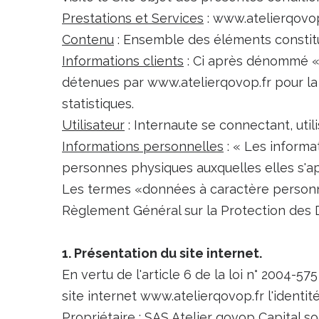
Prestations et Services
: www.atelierqovop.
Contenu
: Ensemble des éléments constitu
Informations clients
: Ci après dénommé «I
détenues par www.atelierqovop.fr pour la g
statistiques.
Utilisateur
: Internaute se connectant, util
Informations personnelles
: « Les informa
personnes physiques auxquelles elles s'appl
Les termes «données à caractère personne
Règlement Général sur la Protection des 
1. Présentation du site internet.
En vertu de l'article 6 de la loi n° 2004-57
site internet www.atelierqovop.fr l'identit
Propriétaire
: SAS Atelier qovop Capital s