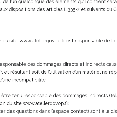
ou de l’un quelconque des éléments qu’il contient se
x dispositions des articles L.335-2 et suivants du C
 du site. www.atelierqovop.fr est responsable de la q
sponsable des dommages directs et indirects causés a
, et résultant soit de l’utilisation d’un matériel ne 
 d’une incompatibilité.
 être tenu responsable des dommages indirects (te
tion du site www.atelierqovop.fr.
er des questions dans l’espace contact) sont à la disp