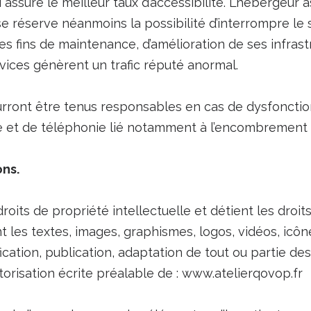
i assure le meilleur taux d’accessibilité. L’hébergeur 
Il se réserve néanmoins la possibilité d’interrompre 
s fins de maintenance, d’amélioration de ses infrast
rvices génèrent un trafic réputé anormal.
urront être tenus responsables en cas de dysfonctio
e et de téléphonie lié notamment à l’encombrement 
ons.
roits de propriété intellectuelle et détient les droit
t les textes, images, graphismes, logos, vidéos, icôn
cation, publication, adaptation de tout ou partie de
autorisation écrite préalable de : www.atelierqovop.fr